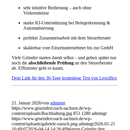
sehr intuitive Bedienung – auch ohne
Vorkenntnisse
starke KI-Unterstützung bei Belegerkennung &
Automatisierung
perfekte Zusammenarbeit mit dem Steuerberater
skalierbar vom Einzelunternehmer bis zur GmbH
Viele Gründer starten damit selbst – und geben später nur
noch die
abschließende Prüfung
an den Steuerberater
ab. Effizienter geht es kaum.
Dein Link für den 30-Tage kostenlose Test von Lexoffice
21. Januar 2026
/
von
admingr
https://www.gruendercoach-sachsen.de/wp-
content/uploads/Buchhaltung.jpg
853
1280
admingr
https://www.gruendercoach-sachsen.de/wp-
content/uploads/gabriele-rausch.png
admingr
2026-01-21
10:49:07
2026-04-14 14:26:49
Warum Gründer ihre